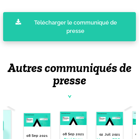
Télécharger le communiqué de
presse
Autres communiqués de
presse
0
08 Sep 2021
02 Juil 2021
08 Sep 2021